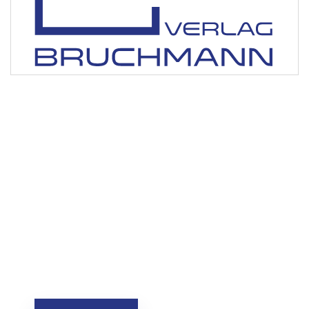
Noch Fragen offen?
Wir besprechen das gerne persönlich. Kurzes
Gespräch, keine Verpflichtung.
Tel: 0202.97 60 716