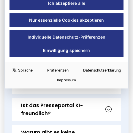
Ich akzeptiere alle
Ist ein Gruppeneintrag sinnvoll,
Nur essenzielle Cookies akzeptieren
auch ohne
Pressemitteilungen?
Individuelle Datenschutz-Präferenzen
Einwilligung speichern
Welche Rolle spielt die Website
in diesem Modell?
Sprache
Präferenzen
Datenschutzerklärung
Welche Rolle spielen LinkedIn
Impressum
und der Newsletter?
Ist das Presseportal KI-
freundlich?
Warum gibt es keine