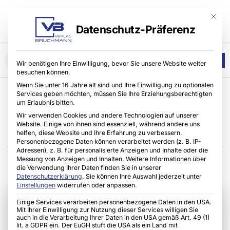
Mit die
Datenschutz-Präferenz
Wir benötigen Ihre Einwilligung, bevor Sie unsere Website weiter
besuchen können.
Wenn Sie unter 16 Jahre alt sind und Ihre Einwilligung zu optionalen
Services geben möchten, müssen Sie Ihre Erziehungsberechtigten
FAQ
um Erlaubnis bitten.
Wir verwenden Cookies und andere Technologien auf unserer
Alles, was Sie über das Presseportal Bruchmann wissen sollten.
Website. Einige von ihnen sind essenziell, während andere uns
Klare Antworten auf die wichtigsten Fragen.
helfen, diese Website und Ihre Erfahrung zu verbessern.
Personenbezogene Daten können verarbeitet werden (z. B. IP-
Adressen), z. B. für personalisierte Anzeigen und Inhalte oder die
Messung von Anzeigen und Inhalten.
Weitere Informationen über
die Verwendung Ihrer Daten finden Sie in unserer
Datenschutzerklärung
.
Sie können Ihre Auswahl jederzeit unter
Einstellungen
widerrufen oder anpassen.
Grundlagen & Modell
Einige Services verarbeiten personenbezogene Daten in den USA.
Mit Ihrer Einwilligung zur Nutzung dieser Services willigen Sie
auch in die Verarbeitung Ihrer Daten in den USA gemäß Art. 49 (1)
Was das Presseportal ist und wie es
lit. a GDPR ein. Der EuGH stuft die USA als ein Land mit