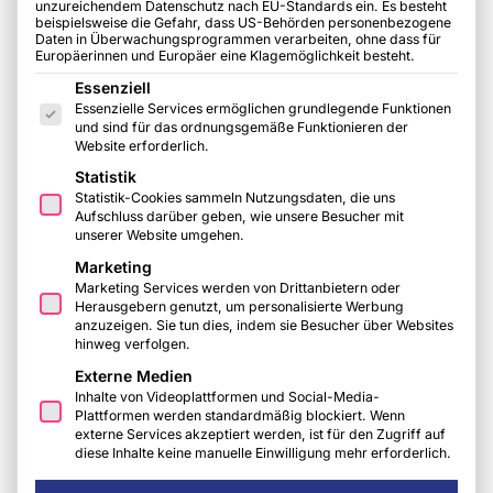
funktioniert.
unzureichendem Datenschutz nach EU-Standards ein. Es besteht
beispielsweise die Gefahr, dass US-Behörden personenbezogene
Daten in Überwachungsprogrammen verarbeiten, ohne dass für
Europäerinnen und Europäer eine Klagemöglichkeit besteht.
Es folgt eine Liste der Service-Gruppen, für die eine Einwilligu
Was ist das Presseportal
Essenziell
Essenzielle Services ermöglichen grundlegende Funktionen
Bruchmann heute?
und sind für das ordnungsgemäße Funktionieren der
Website erforderlich.
Das Presseportal Bruchmann ist eine
Statistik
strukturierte Branchenplattform
für
Statistik-Cookies sammeln Nutzungsdaten, die uns
Aufschluss darüber geben, wie unsere Besucher mit
Hersteller und Anbieter. Im Fokus stehen
unserer Website umgehen.
thematische Einordnung, Sichtbarkeit im
Marketing
Marketing Services werden von Drittanbietern oder
fachlichen Kontext und
Herausgebern genutzt, um personalisierte Werbung
Anschlussfähigkeit
, nicht klassische
anzuzeigen. Sie tun dies, indem sie Besucher über Websites
hinweg verfolgen.
Werbung, Reichweitenversprechen oder
Externe Medien
Klickzahlen.
Inhalte von Videoplattformen und Social-Media-
Plattformen werden standardmäßig blockiert. Wenn
externe Services akzeptiert werden, ist für den Zugriff auf
Was bedeutet ein
diese Inhalte keine manuelle Einwilligung mehr erforderlich.
Gruppeneintrag konkret?