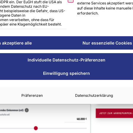
 GDPR ein. Der EuGH stuft die USA als
externe Services akzeptiert werd
hendem Datenschutz nach EU-
auf diese Inhalte keine manuelle
ht beispielsweise die Gefahr, dass US-
rderrechner für Wärmepumpen bereit
erforderlich.
ogene Daten in
en verarbeiten, ohne dass für
päer eine Klagemöglichkeit besteht.
h akzeptiere alle
Nur essenzielle Cookies
Individuelle Datenschutz-Präferenzen
Einwilligung speichern
Präferenzen
Datenschutzerklärung