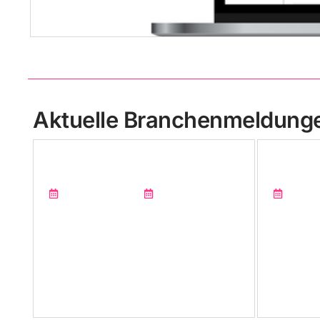
Aktuelle Branchenmeldung
Wärmepumpe im Sommer: So lässt
Barbecu
sich das Zuhause ohne
ADRIAN f
Klimaanlage angenehm
Verlag Bruchmann
10-07-2026
Grill
Verlag
temperieren