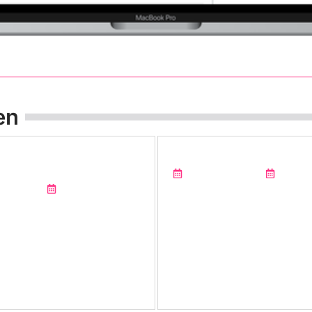
en
e-Messer von PAUL
Kindermesser von PAUL 
ür präzises Schneiden am
Verlag Bruchmann
10-06-
 Bruchmann
24-06-2026