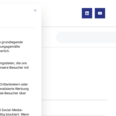
Mit diesem Button wird der Dialog geschlossen. Seine Fun
ce-Gruppen, für die eine Einwilligung erteilt werden kann. D
e
Kontakt
en grundlegende
rdnungsgemäße
erlich.
ngsdaten, die uns
unsere Besucher mit
he, Garten
rittanbietern oder
nalisierte Werbung
 sie Besucher über
d Social-Media-
ig blockiert. Wenn