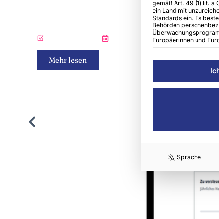
gemäß Art. 49 (1) lit. a
ein Land mit unzureic
Standards ein. Es beste
Stiebel Eltron stellt einen Fö
Behörden personenbez
Überwachungsprogramm
Verlag Bruchmann
29/07/2026
Europäerinnen und Euro
Mehr lesen
Ic
Sprache