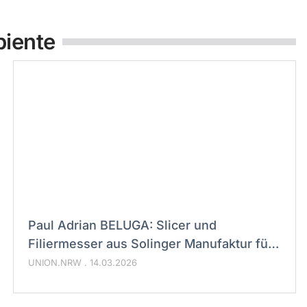
biente
Paul Adrian BELUGA: Slicer und
Filiermesser aus Solinger Manufaktur für
Fisch und Fleisch
UNION.NRW
14.03.2026