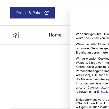
Preise & Pakete
Wir benötigen Ihre Einw
Home
Kommunen
Ar
weiter besuchen könne
Wenn Sie unter 16 Jahre 
optionalen Services ge
Erziehungsberechtigten
Wir verwenden Cookies
Website. Einige von ihn
helfen, diese Website u
Personenbezogene Daten
Inspiratio
Adressen), z. B. für pe
die Messung von Anzeig
Informationen über die 
unserer
Datenschutzer
jederzeit unter
Einstell
Einige Services verarb
USA. Mit Ihrer Einwilli
willigen Sie auch in di