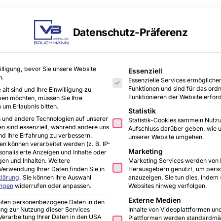
Datenschutz-Präferenz
Es folgt eine Liste der Servi
illigung, bevor Sie unsere Website
chitekten & Planer
Fachhandwerker
Lifestyl
Essenziell
n.
Essenzielle Services ermöglich
Funktionen und sind für das o
alt sind und Ihre Einwilligung zu
Funktionieren der Website erford
ben möchten, müssen Sie Ihre
 um Erlaubnis bitten.
Statistik
Lifestyle & Ambiente
 und andere Technologien auf unserer
Statistik-Cookies sammeln Nutzu
en sind essenziell, während andere uns
Aufschluss darüber geben, wie 
nd Ihre Erfahrung zu verbessern.
unserer Website umgehen.
 können verarbeitet werden (z. B. IP-
n, Hintergrundwissen und praktische Impulse für
Wohnen, Küc
Marketing
rsonalisierte Anzeigen und Inhalte oder
und modernes Leben
.
en und Inhalten.
Weitere
Marketing Services werden von D
Verwendung Ihrer Daten finden Sie in
Herausgebern genutzt, um perso
klärung
.
Sie können Ihre Auswahl
anzuzeigen. Sie tun dies, indem
ungen
widerrufen oder anpassen.
Websites hinweg verfolgen.
Externe Medien
eiten personenbezogene Daten in den
Inhalte von Videoplattformen un
gung zur Nutzung dieser Services
e Verarbeitung Ihrer Daten in den USA
Plattformen werden standardmäß