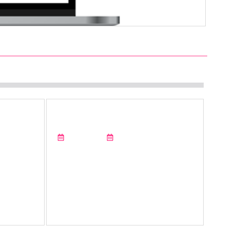
ADRIAN
F.DICK activecut pure: Neue
2026
geschmiedete Kochmesser-Serie
mit NSF-Zertifizierung aus
UNION.NRW
14-03-2026
Esslingen