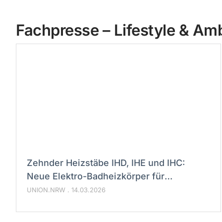
Fachpresse – Lifestyle & Am
Zehnder Heizstäbe IHD, IHE und IHC:
Neue Elektro-Badheizkörper für
energieeffiziente Wärme auf Abruf
UNION.NRW
14.03.2026