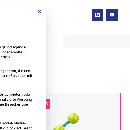
Mit diesem Button wird der Dialog geschlossen. Seine Fun
ce-Gruppen, für die eine Einwilligung erteilt werden kann. D
e
Kontakt
en grundlegende
rdnungsgemäße
erlich.
ngsdaten, die uns
unsere Besucher mit
rittanbietern oder
nalisierte Werbung
NEUE UPDATES
 sie Besucher über
d Social-Media-
ig blockiert. Wenn