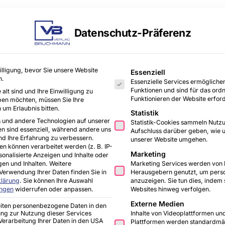
Datenschutz-Präferenz
Es folgt eine Liste der Servi
illigung, bevor Sie unsere Website
chitekten & Planer
Fachhandwerker
Lifestyl
Essenziell
n.
Essenzielle Services ermöglich
Funktionen und sind für das o
alt sind und Ihre Einwilligung zu
Funktionieren der Website erford
ben möchten, müssen Sie Ihre
 um Erlaubnis bitten.
Statistik
 und andere Technologien auf unserer
Statistik-Cookies sammeln Nutzu
en sind essenziell, während andere uns
Aufschluss darüber geben, wie 
nd Ihre Erfahrung zu verbessern.
unserer Website umgehen.
 können verarbeitet werden (z. B. IP-
Marketing
rsonalisierte Anzeigen und Inhalte oder
en und Inhalten.
Weitere
Marketing Services werden von D
rie
Verwendung Ihrer Daten finden Sie in
Herausgebern genutzt, um perso
klärung
.
Sie können Ihre Auswahl
anzuzeigen. Sie tun dies, indem
ungen
widerrufen oder anpassen.
Websites hinweg verfolgen.
Externe Medien
eiten personenbezogene Daten in den
Inhalte von Videoplattformen un
gung zur Nutzung dieser Services
e Verarbeitung Ihrer Daten in den USA
Plattformen werden standardmäß