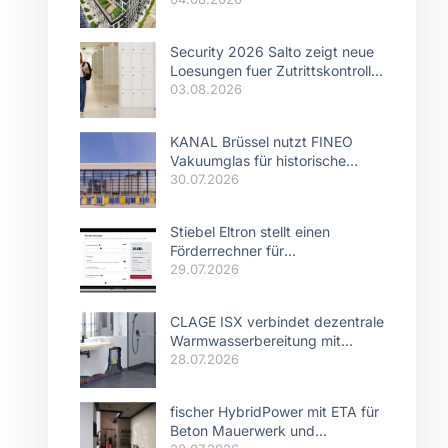
Security 2026 Salto zeigt neue
Loesungen fuer Zutrittskontrolle
PIAM und cloudbasierte
03.08.2026
Systeme
KANAL Brüssel nutzt FINEO
Vakuumglas für historische
Stahlfassaden
30.07.2026
Stiebel Eltron stellt einen
Förderrechner für
Wärmepumpen bereit
29.07.2026
CLAGE ISX verbindet dezentrale
Warmwasserbereitung mit
Modbus Anbindung und
28.07.2026
intelligentem Lastmanagement.
fischer HybridPower mit ETA für
Beton Mauerwerk und