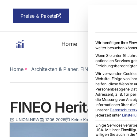
Preise & Pakete
Wir benötigen Ihre Einw
Home
Kommunen
Ar
weiter besuchen könne
Wenn Sie unter 16 Jahre 
optionalen Services ge
Erziehungsberechtigten
Home
Architekten & Planer
,
FINEO
,
Lifestyle
Wir verwenden Cookies
Website. Einige von ihn
helfen, diese Website u
Personenbezogene Daten
Adressen), z. B. für pe
die Messung von Anzeig
FINEO Heritage-Se
Informationen über die 
unserer
Datenschutzer
jederzeit unter
Einstell
UNION.NRW
17.06.2025
Keine Kommentare
Einige Services verarb
USA. Mit Ihrer Einwilli
willigen Sie auch in di