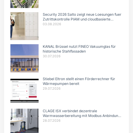
Security 2026 Salto zeigt neue Loesungen fuer
Zutrittskontrolle PIAM und cloudbasierte
Systeme
03.08.2026
KANAL Brüssel nutzt FINEO Vakuumglas für
historische Stahlfassaden
30.07.2026
Stiebel Eltron stellt einen Förderrechner für
Wärmepumpen bereit
29.07.2026
CLAGE ISX verbindet dezentrale
Warmwasserbereitung mit Modbus Anbindung
und intelligentem Lastmanagement.
28.07.2026