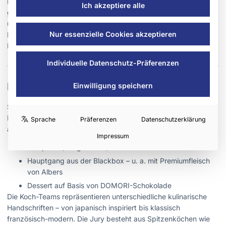
Deutschland, Österreich und der Schweiz treten live
Ich akzeptiere alle
gegeneinander an – begleitet von einer hochkarätigen Jury mit
über 25 Michelin-Sternen sowie mehreren internationalen
Nur essenzielle Cookies akzeptieren
Patisserie-Expert:innen. Mehr als 1.500 Fachbesucher,
Medienvertreter und Markenpartner werden erwartet.
Individuelle Datenschutz-Präferenzen
KOCH DES JAHRES 2025 – DAS FINALE
Einwilligung speichern
Sieben Koch-Teams aus renommierten Restaurants in
Deutschland, Österreich und der Schweiz treten gegeneinander
Sprache
Präferenzen
Datenschutzerklärung
an. Innerhalb von fünf Stunden entstehen drei Gänge:
Impressum
Vorspeise (frei gestaltet)
Hauptgang aus der Blackbox – u. a. mit Premiumfleisch
von Albers
Dessert auf Basis von DOMORI-Schokolade
Die Koch-Teams repräsentieren unterschiedliche kulinarische
Handschriften – von japanisch inspiriert bis klassisch
französisch-modern. Die Jury besteht aus Spitzenköchen wie