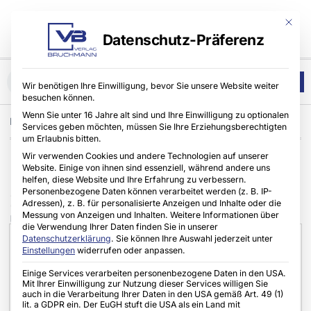
Mit die
Datenschutz-Präferenz
Wir benötigen Ihre Einwilligung, bevor Sie unsere Website weiter
besuchen können.
Wenn Sie unter 16 Jahre alt sind und Ihre Einwilligung zu optionalen
Home
Koch & Patissier des Jahres
,
Lifestyle
Services geben möchten, müssen Sie Ihre Erziehungsberechtigten
um Erlaubnis bitten.
Wir verwenden Cookies und andere Technologien auf unserer
Koch & Patissier des Jahres
Website. Einige von ihnen sind essenziell, während andere uns
helfen, diese Website und Ihre Erfahrung zu verbessern.
Personenbezogene Daten können verarbeitet werden (z. B. IP-
2025
Adressen), z. B. für personalisierte Anzeigen und Inhalte oder die
Messung von Anzeigen und Inhalten.
Weitere Informationen über
UNION.NRW
07.11.2025
Keine Kommentare
die Verwendung Ihrer Daten finden Sie in unserer
Datenschutzerklärung
.
Sie können Ihre Auswahl jederzeit unter
Einstellungen
widerrufen oder anpassen.
Einige Services verarbeiten personenbezogene Daten in den USA.
Mit Ihrer Einwilligung zur Nutzung dieser Services willigen Sie
auch in die Verarbeitung Ihrer Daten in den USA gemäß Art. 49 (1)
lit. a GDPR ein. Der EuGH stuft die USA als ein Land mit