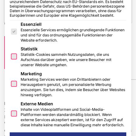
unzureichendem Datenschutz nach EU-Standards ein. Es besteht
beispielsweise die Gefahr, dass US-Behörden personenbezogene
Daten in Überwachungsprogrammen verarbeiten, ohne dass für
Europäerinnen und Europäer eine Klagemöglichkeit besteht.
Es folgt eine Liste der Service-Gruppen, für die eine Einwilligu
Bild: © Melanie Bauer Photodesign
Essenziell
Essenzielle Services ermöglichen grundlegende Funktionen
und sind für das ordnungsgemäße Funktionieren der
Jubiläumsfinale bringt die
Website erforderlich.
Spitzengastronomie in Essen zusammen.
Statistik
Statistik-Cookies sammeln Nutzungsdaten, die uns
Großes Doppel-Finale in der Grand Hall
Aufschluss darüber geben, wie unsere Besucher mit
Zollverein Essen
unserer Website umgehen.
Marketing
Marketing Services werden von Drittanbietern oder
Herausgebern genutzt, um personalisierte Werbung
Bild: © Melanie Bauer Photodesign
anzuzeigen. Sie tun dies, indem sie Besucher über Websites
hinweg verfolgen.
Essen, 17. November 2025.
Die Grand Hall Zollverein wird zum
Externe Medien
Inhalte von Videoplattformen und Social-Media-
Zentrum der Spitzengastronomie im deutschsprachigen Raum:
Plattformen werden standardmäßig blockiert. Wenn
Erstmals finden die Finalrunden der beiden Premium-
externe Services akzeptiert werden, ist für den Zugriff auf
Wettbewerbe Koch des Jahres und Patissier des Jahres an
diese Inhalte keine manuelle Einwilligung mehr erforderlich.
einem Tag und unter einem Dach statt. Insgesamt 14 Teams aus