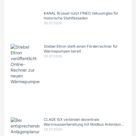
KANAL Brüssel nutzt FINEO Vakuumglas für
historische Stahlfassaden
30.07.2026
Stiebel Eltron stellt einen Förderrechner für
Wärmepumpen bereit
29.07.2026
CLAGE ISX verbindet dezentrale
Warmwasserbereitung mit Modbus Anbindung
und intelligentem Lastmanagement.
28.07.2026