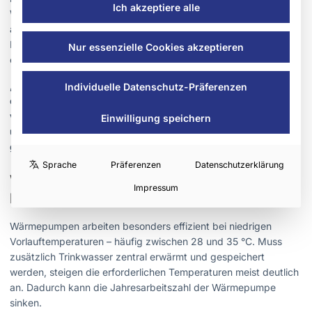
Ich akzeptiere alle
Warmwasserbereitung. Die Wärmepumpe arbeitet dabei
ausschließlich im Niedertemperaturbereich für die
Raumheizung, während Warmwasser dezentral direkt an Küche
Nur essenzielle Cookies akzeptieren
oder Bad elektrisch erzeugt wird.
„Dezentrale Warmwasserbereitung kann Wärmepumpen
Individuelle Datenschutz-Präferenzen
effizienter machen, weil sie die Warmwassertemperaturen
von der Wärmepumpe entkoppelt, Verluste durch Speicher
Einwilligung speichern
und Zirkulationsleitungen reduziert und die Anlage im
günstigen Niedertemperaturbereich hält.“
Sprache
Präferenzen
Datenschutzerklärung
Warum hohe Warmwassertemperaturen die
Impressum
Effizienz senken können
Wärmepumpen arbeiten besonders effizient bei niedrigen
Vorlauftemperaturen – häufig zwischen 28 und 35 °C. Muss
zusätzlich Trinkwasser zentral erwärmt und gespeichert
werden, steigen die erforderlichen Temperaturen meist deutlich
an. Dadurch kann die Jahresarbeitszahl der Wärmepumpe
sinken.