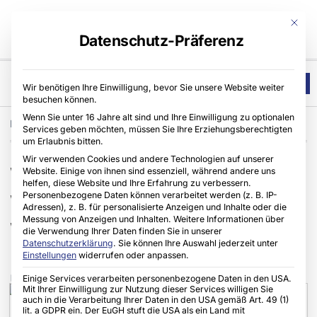
Mit die
Datenschutz-Präferenz
Wir benötigen Ihre Einwilligung, bevor Sie unsere Website weiter
besuchen können.
Architekten & Planer
Wenn Sie unter 16 Jahre alt sind und Ihre Einwilligung zu optionalen
Home
Architekten & Planer
,
CLAGE GmbH
,
Fachhandwerker
Services geben möchten, müssen Sie Ihre Erziehungsberechtigten
um Erlaubnis bitten.
Wir verwenden Cookies und andere Technologien auf unserer
Warum dezentrale
Website. Einige von ihnen sind essenziell, während andere uns
helfen, diese Website und Ihre Erfahrung zu verbessern.
Personenbezogene Daten können verarbeitet werden (z. B. IP-
Warmwasserbereitung
Adressen), z. B. für personalisierte Anzeigen und Inhalte oder die
Messung von Anzeigen und Inhalten.
Weitere Informationen über
Wärmepumpen effizienter
die Verwendung Ihrer Daten finden Sie in unserer
Datenschutzerklärung
.
Sie können Ihre Auswahl jederzeit unter
macht
Einstellungen
widerrufen oder anpassen.
Einige Services verarbeiten personenbezogene Daten in den USA.
Verlag Bruchmann
18.05.2026
Mit Ihrer Einwilligung zur Nutzung dieser Services willigen Sie
auch in die Verarbeitung Ihrer Daten in den USA gemäß Art. 49 (1)
lit. a GDPR ein. Der EuGH stuft die USA als ein Land mit