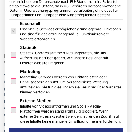
unzureichendem Datenschutz nach EU-Standards ein. Es besteht
beispielsweise die Gefahr, dass US-Behörden personenbezogene
Daten in Überwachungsprogrammen verarbeiten, ohne dass für
Europäerinnen und Europäer eine Klagemöglichkeit besteht.
Es folgt eine Liste der Service-Gruppen, für die eine Einwilligu
Essenziell
Essenzielle Services ermöglichen grundlegende Funktionen
und sind für das ordnungsgemäße Funktionieren der
Website erforderlich.
Statistik
Statistik-Cookies sammeln Nutzungsdaten, die uns
Dezentrale Warmwasserbereitung: Wie
Aufschluss darüber geben, wie unsere Besucher mit
Wärmepumpen effizienter arbeiten können
unserer Website umgehen.
Marketing
Wärmepumpen haben sich im modernen Wohnungsbau als
Marketing Services werden von Drittanbietern oder
Standard für die Raumheizung etabliert. In der Praxis zeigt sich
Herausgebern genutzt, um personalisierte Werbung
anzuzeigen. Sie tun dies, indem sie Besucher über Websites
jedoch häufig ein technischer Zielkonflikt: Während
hinweg verfolgen.
Heizsysteme möglichst niedrige Vorlauftemperaturen
Externe Medien
benötigen, erfordert die zentrale Warmwasserbereitung oft
Inhalte von Videoplattformen und Social-Media-
deutlich höhere Temperaturen. Genau dieser Unterschied kann
Plattformen werden standardmäßig blockiert. Wenn
die Effizienz der Gesamtanlage spürbar verschlechtern.
externe Services akzeptiert werden, ist für den Zugriff auf
diese Inhalte keine manuelle Einwilligung mehr erforderlich.
Deshalb setzen einige Neubauprojekte inzwischen auf eine
konsequente Trennung von Heizung und