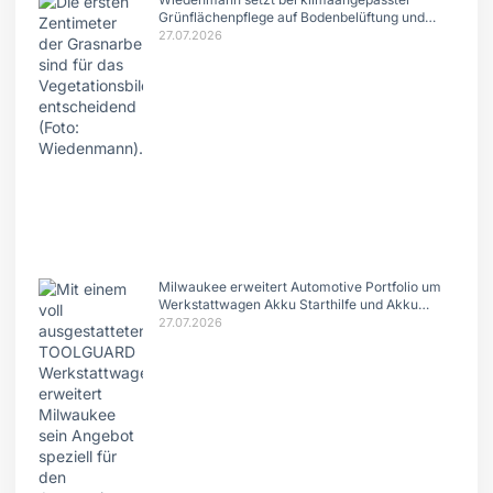
Grünflächenpflege auf Bodenbelüftung und
Tiefenlockerung
27.07.2026
Milwaukee erweitert Automotive Portfolio um
Werkstattwagen Akku Starthilfe und Akku
Ratschen
27.07.2026