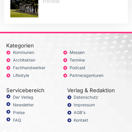
Tiefenlockerung
27.07.2026
Kategorien
Kommunen
Messen
Architekten
Termine
Fachhandwerker
Podcast
Lifestyle
Partneragenturen
Servicebereich
Verlag & Redaktion
Der Verlag
Datenschutz
Newsletter
Impressum
Preise
AGB's
FAQ
Kontakt