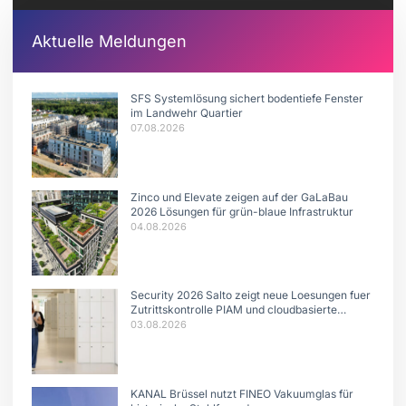
Aktuelle Meldungen
SFS Systemlösung sichert bodentiefe Fenster
im Landwehr Quartier
07.08.2026
Zinco und Elevate zeigen auf der GaLaBau
2026 Lösungen für grün-blaue Infrastruktur
04.08.2026
Security 2026 Salto zeigt neue Loesungen fuer
Zutrittskontrolle PIAM und cloudbasierte
Systeme
03.08.2026
KANAL Brüssel nutzt FINEO Vakuumglas für