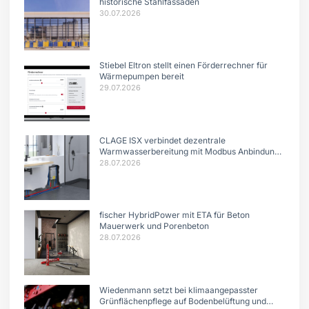
historische Stahlfassaden
30.07.2026
Stiebel Eltron stellt einen Förderrechner für
Wärmepumpen bereit
29.07.2026
CLAGE ISX verbindet dezentrale
Warmwasserbereitung mit Modbus Anbindung
und intelligentem Lastmanagement.
28.07.2026
fischer HybridPower mit ETA für Beton
Mauerwerk und Porenbeton
28.07.2026
Wiedenmann setzt bei klimaangepasster
Grünflächenpflege auf Bodenbelüftung und