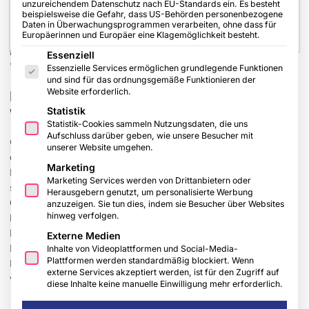
unzureichendem Datenschutz nach EU-Standards ein. Es besteht
beispielsweise die Gefahr, dass US-Behörden personenbezogene
Daten in Überwachungsprogrammen verarbeiten, ohne dass für
Europäerinnen und Europäer eine Klagemöglichkeit besteht.
Es folgt eine Liste der Service-Gruppen, für die eine Einwilligu
Platzsparendes Untertischgerät: Der Kleinspeicher SNU Plus
Essenziell
von Stiebel Eltron.
Essenzielle Services ermöglichen grundlegende Funktionen
und sind für das ordnungsgemäße Funktionieren der
Website erforderlich.
Passende Geräte für zuverlässigen
Statistik
Warmwasser-Komfort in der Küche
Statistik-Cookies sammeln Nutzungsdaten, die uns
Aufschluss darüber geben, wie unsere Besucher mit
Ob kochen, spülen oder Händewaschen – warmes Wasser ist in
unserer Website umgehen.
der Küche unverzichtbar und soll ohne Verzögerung und
Marketing
Energieverluste zur Verfügung stehen. „Bei der Küchenplanung
Marketing Services werden von Drittanbietern oder
sollte deswegen ein besonderes Augenmerk auf die passenden
Herausgebern genutzt, um personalisierte Werbung
Geräte gelegt werden“, weiß Burkhard Max vom
anzuzeigen. Sie tun dies, indem sie Besucher über Websites
hinweg verfolgen.
Haustechnikhersteller Stiebel Eltron. „Je nach Bedarf ist ein
Durchlauferhitzer sinnvoll, ein Kleinspeicher oder auch ein
Externe Medien
Kochendwassergerät.“ Passend zum „Tag der Küche“ am 8.
Inhalte von Videoplattformen und Social-Media-
Plattformen werden standardmäßig blockiert. Wenn
November klärt der Warmwasser-Experte über die
externe Services akzeptiert werden, ist für den Zugriff auf
verschiedenen Lösungen auf.
diese Inhalte keine manuelle Einwilligung mehr erforderlich.