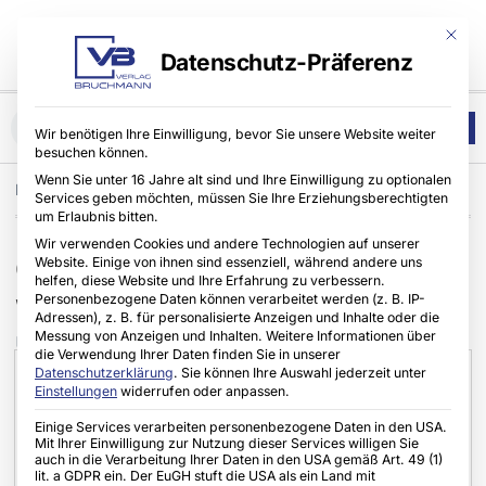
Mit die
Datenschutz-Präferenz
Wir benötigen Ihre Einwilligung, bevor Sie unsere Website weiter
besuchen können.
Wenn Sie unter 16 Jahre alt sind und Ihre Einwilligung zu optionalen
Home
Lifestyle
,
Stiebel Eltron GmbH & Co. KG
Services geben möchten, müssen Sie Ihre Erziehungsberechtigten
um Erlaubnis bitten.
Wir verwenden Cookies und andere Technologien auf unserer
Gradgenaue und effiziente
Website. Einige von ihnen sind essenziell, während andere uns
helfen, diese Website und Ihre Erfahrung zu verbessern.
Personenbezogene Daten können verarbeitet werden (z. B. IP-
Warmwasserbereitung
Adressen), z. B. für personalisierte Anzeigen und Inhalte oder die
Messung von Anzeigen und Inhalten.
Weitere Informationen über
UNION.NRW
07.11.2025
Keine Kommentare
die Verwendung Ihrer Daten finden Sie in unserer
Datenschutzerklärung
.
Sie können Ihre Auswahl jederzeit unter
Einstellungen
widerrufen oder anpassen.
Einige Services verarbeiten personenbezogene Daten in den USA.
Mit Ihrer Einwilligung zur Nutzung dieser Services willigen Sie
auch in die Verarbeitung Ihrer Daten in den USA gemäß Art. 49 (1)
lit. a GDPR ein. Der EuGH stuft die USA als ein Land mit