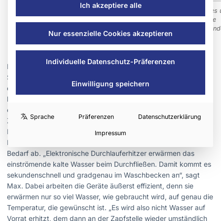
Ich akzeptiere alle
Der HOT 2.6 N Premium von Stiebel Eltron liefert nicht nur kaltes
warmes Wasser, sondern auch nahezu kochendes Wasser ohne
Wartezeit für eine sekundenschnelle Zubereitung von Tee und and
Nur essenzielle Cookies akzeptieren
Speisen Bild: Stiebel Eltron
Individuelle Datenschutz-Präferenzen
In Einfamilienhäusern wird das Warmwasser häufig in einem
Speicher im Technikraum vorgehalten. Lange Leitungswege in
Einwilligung speichern
die Küche führen allerdings zu Energieverlusten und mitunter
langen Wartezeiten, da das stehende Wasser abkühlt und es
einige Minuten dauern kann, bis wieder warmes Wasser aus der
Sprache
Präferenzen
Datenschutzerklärung
Zapfstelle fließt. „Das verhindern ein Durchlauferhitzer oder
Kleinspeicher, die einfach in der Küche installiert werden“, sagt
Impressum
Max. Welches Gerät das richtige ist, hängt vom Warmwasser-
Bedarf ab. „Elektronische Durchlauferhitzer erwärmen das
einströmende kalte Wasser beim Durchfließen. Damit kommt es
sekundenschnell und gradgenau im Waschbecken an“, sagt
Max. Dabei arbeiten die Geräte äußerst effizient, denn sie
erwärmen nur so viel Wasser, wie gebraucht wird, auf genau die
Temperatur, die gewünscht ist. „Es wird also nicht Wasser auf
Vorrat erhitzt, dem dann an der Zapfstelle wieder umständlich