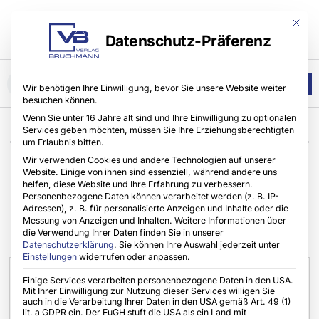
Mit die
Datenschutz-Präferenz
Wir benötigen Ihre Einwilligung, bevor Sie unsere Website weiter
besuchen können.
Wenn Sie unter 16 Jahre alt sind und Ihre Einwilligung zu optionalen
Home
Fachhandwerker
,
Makita Werkzeug GmbH
Services geben möchten, müssen Sie Ihre Erziehungsberechtigten
um Erlaubnis bitten.
Wir verwenden Cookies und andere Technologien auf unserer
Makita DF003G und HP003G
Website. Einige von ihnen sind essenziell, während andere uns
helfen, diese Website und Ihre Erfahrung zu verbessern.
Personenbezogene Daten können verarbeitet werden (z. B. IP-
40V max Akku-Schrauber mit
Adressen), z. B. für personalisierte Anzeigen und Inhalte oder die
Messung von Anzeigen und Inhalten.
Weitere Informationen über
180 Nm
die Verwendung Ihrer Daten finden Sie in unserer
Datenschutzerklärung
.
Sie können Ihre Auswahl jederzeit unter
UNION.NRW
24.06.2026
Einstellungen
widerrufen oder anpassen.
Einige Services verarbeiten personenbezogene Daten in den USA.
Mit Ihrer Einwilligung zur Nutzung dieser Services willigen Sie
auch in die Verarbeitung Ihrer Daten in den USA gemäß Art. 49 (1)
lit. a GDPR ein. Der EuGH stuft die USA als ein Land mit