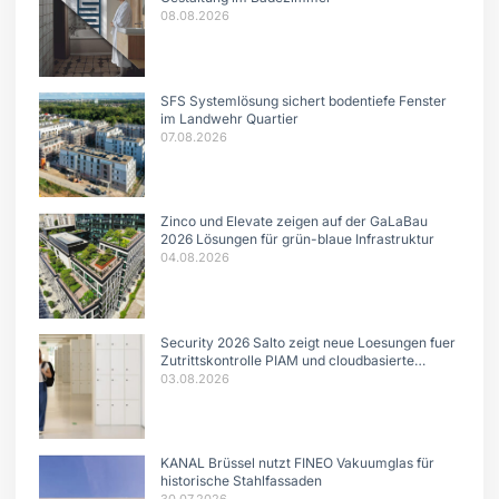
08.08.2026
SFS Systemlösung sichert bodentiefe Fenster
im Landwehr Quartier
07.08.2026
Zinco und Elevate zeigen auf der GaLaBau
2026 Lösungen für grün-blaue Infrastruktur
04.08.2026
Security 2026 Salto zeigt neue Loesungen fuer
Zutrittskontrolle PIAM und cloudbasierte
Systeme
03.08.2026
KANAL Brüssel nutzt FINEO Vakuumglas für
historische Stahlfassaden