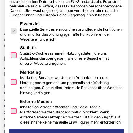
unzureichendem Datenschutz nach EU-Standards ein. Es besteht
beispielsweise die Gefahr, dass US-Behörden personenbezogene
Daten in Überwachungsprogrammen verarbeiten, ohne dass für
Europäerinnen und Europäer eine Klagemöglichkeit besteht.
Es folgt eine Liste der Service-Gruppen, für die eine Einwilligu
Essenziell
Essenzielle Services ermöglichen grundlegende Funktionen
Makita 40V max Akku-Bohrschrauber DF003G mit
und sind für das ordnungsgemäße Funktionieren der
bürstenlosem Motor, 3-Gang-Vollmetallgetriebe und 180 Nm
Website erforderlich.
maximalem Drehmoment. © Makita
Statistik
Statistik-Cookies sammeln Nutzungsdaten, die uns
Makita DF003G und HP003G: Neue 40V max
Aufschluss darüber geben, wie unsere Besucher mit
unserer Website umgehen.
Akku-Bohr- und Schlagbohrschrauber mit 180
Marketing
Nm
Marketing Services werden von Drittanbietern oder
Herausgebern genutzt, um personalisierte Werbung
Ratingen. Makita erweitert sein 40V max XGT-System um zwei
anzuzeigen. Sie tun dies, indem sie Besucher über Websites
neue Maschinen: den Akku-Bohrschrauber DF003G und den
hinweg verfolgen.
Akku-Schlagbohrschrauber HP003G. Beide erreichen ein
Externe Medien
maximales Drehmoment von 180 Nm und eine Drehzahl von bis
Inhalte von Videoplattformen und Social-Media-
zu 2.400 min⁻¹. Mit einem 3-Gang-Vollmetall-Planetengetriebe,
Plattformen werden standardmäßig blockiert. Wenn
externe Services akzeptiert werden, ist für den Zugriff auf
elektronischer Drehmomentbegrenzung und robustem
diese Inhalte keine manuelle Einwilligung mehr erforderlich.
Metallgehäuse richten sich die Geräte an Anwender mit hohen
Leistungsanforderungen.