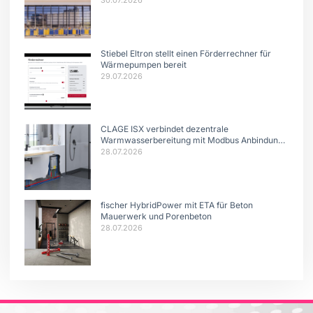
30.07.2026
Stiebel Eltron stellt einen Förderrechner für
Wärmepumpen bereit
29.07.2026
CLAGE ISX verbindet dezentrale
Warmwasserbereitung mit Modbus Anbindung
und intelligentem Lastmanagement.
28.07.2026
fischer HybridPower mit ETA für Beton
Mauerwerk und Porenbeton
28.07.2026