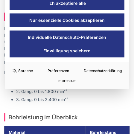
Ich akzeptiere alle
Getriebe, Bohrfutter und Drehmoment
Nur essenzielle Cookies akzeptieren
Beide Modelle verfügen über ein 3-Gang-Vollmetall-
Planetengetriebe und ein metallummanteltes 13-mm-
Individuelle Datenschutz-Präferenzen
Schnellspannbohrfutter. Das maximale Drehmoment von 180
Nm setzt in dieser Leistungsklasse Maßstäbe. Die
Einwilligung speichern
Drehmomentbegrenzung lässt sich elektronisch einstellen, was
präzises Arbeiten bei unterschiedlichen Materialien ermöglicht.
Sprache
Präferenzen
Datenschutzerklärung
Die drei Gänge bieten folgende Leerlaufdrehzahlen:
Impressum
1. Gang: 0 bis 650 min⁻¹
2. Gang: 0 bis 1.800 min⁻¹
3. Gang: 0 bis 2.400 min⁻¹
Bohrleistung im Überblick
Material
Bohrleistung