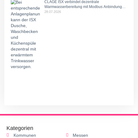
CLAGE ISX verbindet dezentrale
Warmwasserbereitung mit Modbus Anbindung
und intelligentem Lastmanagement.
28.07.2026
Kategorien
Kommunen
Messen