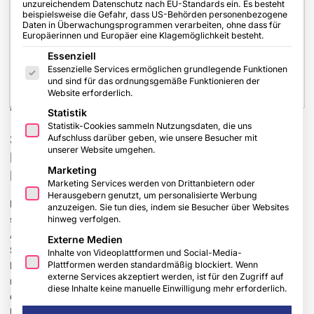
unzureichendem Datenschutz nach EU-Standards ein. Es besteht
beispielsweise die Gefahr, dass US-Behörden personenbezogene
Daten in Überwachungsprogrammen verarbeiten, ohne dass für
Europäerinnen und Europäer eine Klagemöglichkeit besteht.
Es folgt eine Liste der Service-Gruppen, für die eine Einwilligu
Essenziell
Essenzielle Services ermöglichen grundlegende Funktionen
und sind für das ordnungsgemäße Funktionieren der
Website erforderlich.
Bild: FINEO by AGC
Statistik
Statistik-Cookies sammeln Nutzungsdaten, die uns
Sonnenschutzglas mit hoher
Aufschluss darüber geben, wie unsere Besucher mit
unserer Website umgehen.
Lichttransmission und Wärmedämmung auf
Marketing
Dreifachglas-Niveau
Marketing Services werden von Drittanbietern oder
Herausgebern genutzt, um personalisierte Werbung
Die steigende Zahl an Hitzewellen in Europa rückt das Thema
anzuzeigen. Sie tun dies, indem sie Besucher über Websites
sommerlicher Wärmeschutz ganz oben auf die Agenda von
hinweg verfolgen.
Architekten, Bauherren und Stadtplanern. Mit dem
Externe Medien
Sonnenschutzglas Solar Control unterstreicht der belgische
Inhalte von Videoplattformen und Social-Media-
Plattformen werden standardmäßig blockiert. Wenn
Hersteller FINEO by AGC, dass die Vakuumisolierglas-Serie
externe Services akzeptiert werden, ist für den Zugriff auf
mehr kann als Räume vor Überhitzung zu schützen: Durch
diese Inhalte keine manuelle Einwilligung mehr erforderlich.
die Reduzierung des Kühlenergieverbrauchs senkt sie CO
₂
-
Emissionen, und mit vollständig recycelbaren, bleifreien