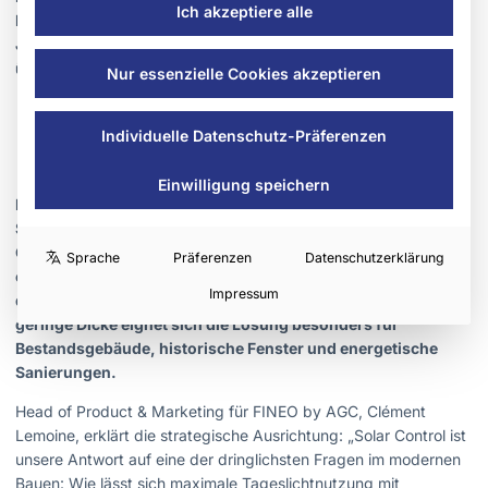
Ich akzeptiere alle
Materialien sowie einer Lebensdauer von mindestens 60
Jahren leistet sie einen Beitrag zum Klimaschutz, der weit
über die Gebäudehülle hinausgeht.
Nur essenzielle Cookies akzeptieren
Individuelle Datenschutz-Präferenzen
Bild: FINEO by AGC
Einwilligung speichern
FINEO Solar Control ist ein Vakuumisolierglas mit
Sonnenschutzbeschichtung für Neubau und Sanierung. Das
Glas kombiniert eine Lichttransmission von 73 Prozent mit
Sprache
Präferenzen
Datenschutzerklärung
einem g-Wert von 0,41 und erreicht Wärmedämmwerte auf
Impressum
dem Niveau moderner Dreifachverglasungen. Durch seine
geringe Dicke eignet sich die Lösung besonders für
Bestandsgebäude, historische Fenster und energetische
Sanierungen.
Head of Product & Marketing für FINEO by AGC, Clément
Lemoine, erklärt die strategische Ausrichtung: „Solar Control ist
unsere Antwort auf eine der dringlichsten Fragen im modernen
Bauen: Wie lässt sich maximale Tageslichtnutzung mit