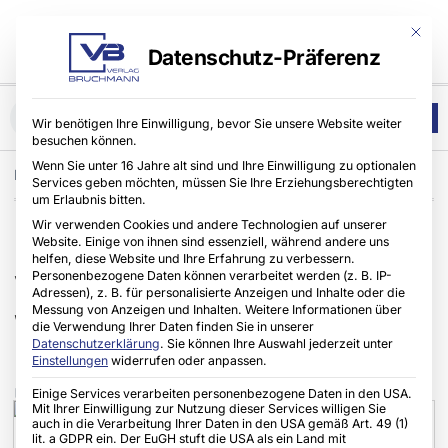
Mit die
Datenschutz-Präferenz
Wir benötigen Ihre Einwilligung, bevor Sie unsere Website weiter
besuchen können.
Wenn Sie unter 16 Jahre alt sind und Ihre Einwilligung zu optionalen
Home
Architekten & Planer
,
FINEO
Services geben möchten, müssen Sie Ihre Erziehungsberechtigten
um Erlaubnis bitten.
Wir verwenden Cookies und andere Technologien auf unserer
FINEO Solar Control
Website. Einige von ihnen sind essenziell, während andere uns
helfen, diese Website und Ihre Erfahrung zu verbessern.
Personenbezogene Daten können verarbeitet werden (z. B. IP-
Vakuumglas für sommerlichen
Adressen), z. B. für personalisierte Anzeigen und Inhalte oder die
Messung von Anzeigen und Inhalten.
Weitere Informationen über
Wärmeschutz, Energieeffizienz
die Verwendung Ihrer Daten finden Sie in unserer
Datenschutzerklärung
.
Sie können Ihre Auswahl jederzeit unter
und Fenstersanierung
Einstellungen
widerrufen oder anpassen.
Einige Services verarbeiten personenbezogene Daten in den USA.
Verlag Bruchmann
02.06.2026
Mit Ihrer Einwilligung zur Nutzung dieser Services willigen Sie
auch in die Verarbeitung Ihrer Daten in den USA gemäß Art. 49 (1)
lit. a GDPR ein. Der EuGH stuft die USA als ein Land mit