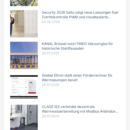
Security 2026 Salto zeigt neue Loesungen fuer
Zutrittskontrolle PIAM und cloudbasierte
Systeme
03.08.2026
KANAL Brüssel nutzt FINEO Vakuumglas für
historische Stahlfassaden
30.07.2026
Stiebel Eltron stellt einen Förderrechner für
Wärmepumpen bereit
29.07.2026
CLAGE ISX verbindet dezentrale
Warmwasserbereitung mit Modbus Anbindung
und intelligentem Lastmanagement.
28.07.2026