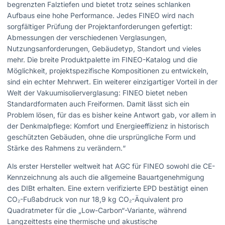
begrenzten Falztiefen und bietet trotz seines schlanken
Aufbaus eine hohe Performance. Jedes FINEO wird nach
sorgfältiger Prüfung der Projektanforderungen gefertigt:
Abmessungen der verschiedenen Verglasungen,
Nutzungsanforderungen, Gebäudetyp, Standort und vieles
mehr. Die breite Produktpalette im FINEO-Katalog und die
Möglichkeit, projektspezifische Kompositionen zu entwickeln,
sind ein echter Mehrwert. Ein weiterer einzigartiger Vorteil in der
Welt der Vakuumisolierverglasung: FINEO bietet neben
Standardformaten auch Freiformen. Damit lässt sich ein
Problem lösen, für das es bisher keine Antwort gab, vor allem in
der Denkmalpflege: Komfort und Energieeffizienz in historisch
geschützten Gebäuden, ohne die ursprüngliche Form und
Stärke des Rahmens zu verändern.“
Als erster Hersteller weltweit hat AGC für FINEO sowohl die CE-
Kennzeichnung als auch die allgemeine Bauartgenehmigung
des DIBt erhalten. Eine extern verifizierte EPD bestätigt einen
CO₂-Fußabdruck von nur 18,9 kg CO₂-Äquivalent pro
Quadratmeter für die „Low-Carbon“-Variante, während
Langzeittests eine thermische und akustische